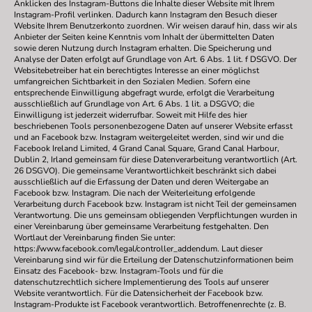
Anklicken des Instagram-Buttons die Inhalte dieser Website mit Ihrem
Instagram-Profil verlinken. Dadurch kann Instagram den Besuch dieser
Website Ihrem Benutzerkonto zuordnen. Wir weisen darauf hin, dass wir als
Anbieter der Seiten keine Kenntnis vom Inhalt der übermittelten Daten
sowie deren Nutzung durch Instagram erhalten. Die Speicherung und
Analyse der Daten erfolgt auf Grundlage von Art. 6 Abs. 1 lit. f DSGVO. Der
Websitebetreiber hat ein berechtigtes Interesse an einer möglichst
umfangreichen Sichtbarkeit in den Sozialen Medien. Sofern eine
entsprechende Einwilligung abgefragt wurde, erfolgt die Verarbeitung
ausschließlich auf Grundlage von Art. 6 Abs. 1 lit. a DSGVO; die
Einwilligung ist jederzeit widerrufbar. Soweit mit Hilfe des hier
beschriebenen Tools personenbezogene Daten auf unserer Website erfasst
und an Facebook bzw. Instagram weitergeleitet werden, sind wir und die
Facebook Ireland Limited, 4 Grand Canal Square, Grand Canal Harbour,
Dublin 2, Irland gemeinsam für diese Datenverarbeitung verantwortlich (Art.
26 DSGVO). Die gemeinsame Verantwortlichkeit beschränkt sich dabei
ausschließlich auf die Erfassung der Daten und deren Weitergabe an
Facebook bzw. Instagram. Die nach der Weiterleitung erfolgende
Verarbeitung durch Facebook bzw. Instagram ist nicht Teil der gemeinsamen
Verantwortung. Die uns gemeinsam obliegenden Verpflichtungen wurden in
einer Vereinbarung über gemeinsame Verarbeitung festgehalten. Den
Wortlaut der Vereinbarung finden Sie unter:
https://www.facebook.com/legal/controller_addendum. Laut dieser
Vereinbarung sind wir für die Erteilung der Datenschutzinformationen beim
Einsatz des Facebook- bzw. Instagram-Tools und für die
datenschutzrechtlich sichere Implementierung des Tools auf unserer
Website verantwortlich. Für die Datensicherheit der Facebook bzw.
Instagram-Produkte ist Facebook verantwortlich. Betroffenenrechte (z. B.